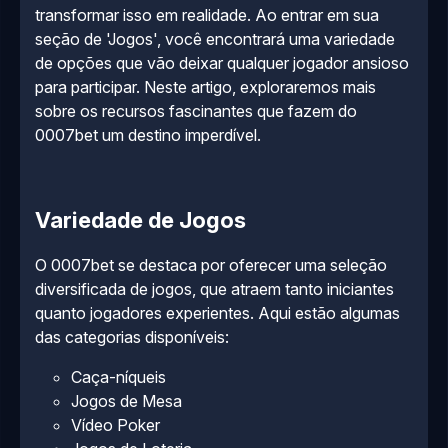
transformar isso em realidade. Ao entrar em sua
seção de 'Jogos', você encontrará uma variedade
de opções que vão deixar qualquer jogador ansioso
para participar. Neste artigo, exploraremos mais
sobre os recursos fascinantes que fazem do
0007bet um destino imperdível.
Variedade de Jogos
O 0007bet se destaca por oferecer uma seleção
diversificada de jogos, que atraem tanto iniciantes
quanto jogadores experientes. Aqui estão algumas
das categorias disponíveis:
Caça-níqueis
Jogos de Mesa
Vídeo Poker