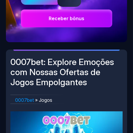
Receber bônus
0007bet: Explore Emoções
com Nossas Ofertas de
Jogos Empolgantes
0007bet
»
Jogos