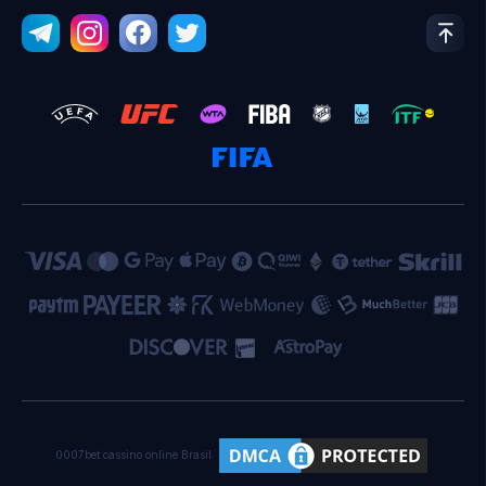
0007bet cassino online Brasil